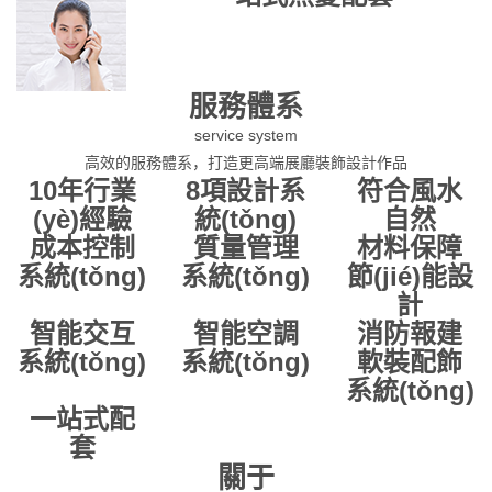
服務體系
service system
高效的服務體系，打造更高端展廳裝飾設計作品
10年行業
8項設計系
符合風水
(yè)經驗
統(tǒng)
自然
成本控制
質量管理
材料保障
系統(tǒng)
系統(tǒng)
節(jié)能設
計
智能交互
智能空調
消防報建
系統(tǒng)
系統(tǒng)
軟裝配飾
系統(tǒng)
一站式配
套
關于