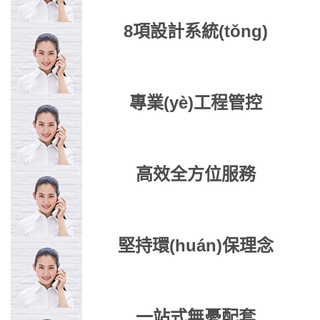
8項設計系統(tǒng)
專業(yè)工程管控
高效全方位服務
堅持環(huán)保理念
一站式無憂配套