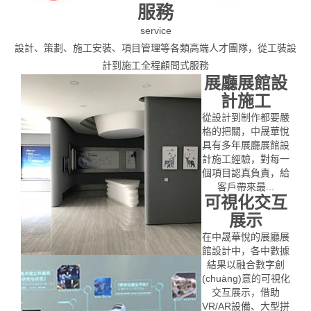
服務
service
設計、策劃、施工安裝、項目管理等各類高端人才團隊，從工裝設
計到施工全程顧問式服務
展廳展館設
計施工
從設計到制作都要嚴
格的把關，中晟華悅
具有多年展廳展館設
計施工經驗，對每一
個項目認真負責，給
客戶帶來最...
可視化交互
展示
在中晟華悅的展廳展
館設計中，各中數據
結果以融合數字創
(chuàng)意的可視化
交互展示，借助
VR/AR設備、大型拼