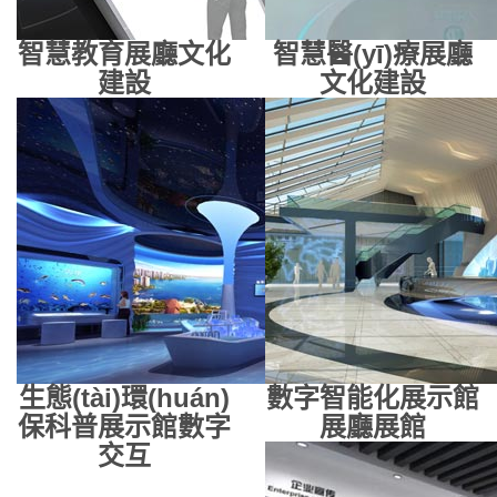
智慧教育展廳
文化
智慧醫(yī)療展廳
建設
文化建設
生態(tài)環(huán)
數字智能化展示館
保科普展示館
數字
展廳展館
交互